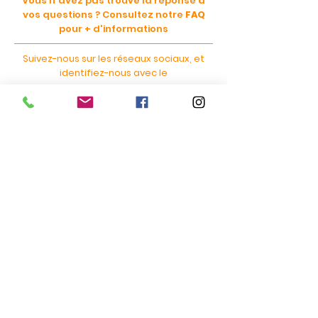
Vous n'avez pas trouvé la réponse à
vos questions ?
Consultez notre
FAQ
pour + d'informations
Suivez-nous sur les réseaux sociaux, et
identifiez-nous avec le
hashtag #ohmydeuche
et tentez de gagner une escapade en
2cv !
Vous aussi quittez la routine pour une