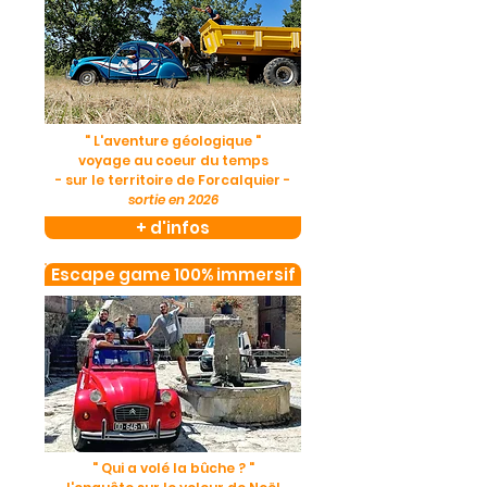
" L'aventure géologique "
voyage au coeur du temps
- sur le territoire de Forcalquier -
sortie en 2026
+ d'infos
Escape game 100% immersif
" Qui a volé la bûche ? "