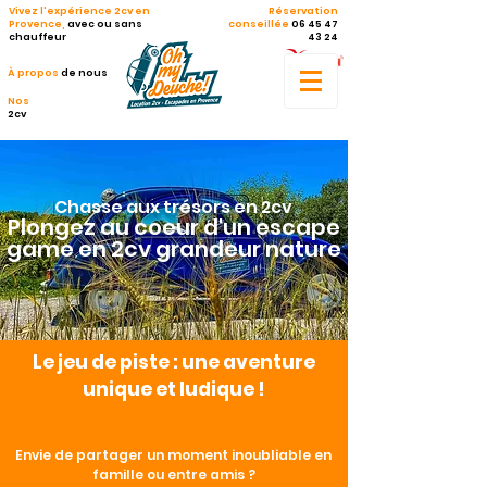
Vivez l'expérience 2cv en
Réservation
Provence,
avec ou sans
conseillée
06 45 47
chauffeur
43 24
À propos
de nous
Nos
2cv
Chasse aux trésors en 2cv
Plongez au coeur d'un e
scape
game
en 2cv gran
deur nature
Le jeu de piste : une aventure
unique et ludique !
Envie de partager un moment inoubliable en
famille ou entre amis ?