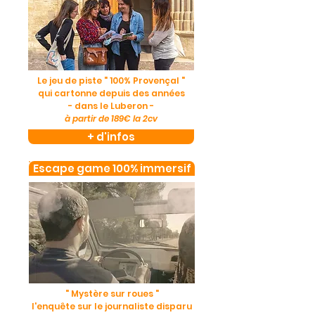
Le jeu de piste " 100% Provençal "
qui cartonne depuis des années
- dans le Luberon -
à partir de 189€ la 2cv
+ d'infos
Escape game 100% immersif
" Mystère sur roues "
l'enquête sur le journaliste disparu