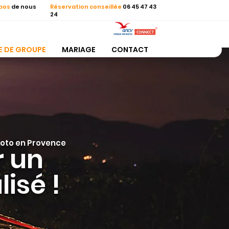
opos
de nous
Réservation conseillée
06 45 47 43
24
E DE GROUPE
MARIAGE
CONTACT
hoto en Provence
r un
isé !