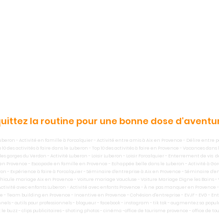
uittez la routine pour une bonne dose d'aventur
beron - Activité en famille à Forcalquier - Activité entre amis à Aix en Provence - Délire entre pot
 des activités à faire dans le Luberon - Top 10 des activités à faire en Provence - Vacances dans 
es gorges du Verdon - Activité Luberon - Loisir Luberon - Loisir Forcalquier - Enterrement de vis d
 en Provence - Escapade en famille en Provence - Echappée belle dans le Luberon - Activité à Gord
eron - Expérience à faire à Forcalquier - Séminaire d'entreprise à Aix en Provence - Séminaire d'
icule mariage Aix en Provence - Voiture mariage Vaucluse - Voiture Mariage Digne les Bains - Vo
Activité avec enfants Luberon - Activité avec enfants Provence - À ne pas manquer en Provence - L
ce - Team building en Provence - Incentive en Provence - Cohésion d'entreprise - EVJF - EVG - En
nnels - outils pour professionnels - blogueur - facebook - instagram - tik tok - augmentez sa popul
 le buzz - clips publicitaires - shoting photos - cinéma -office de tourisme provence - office de 