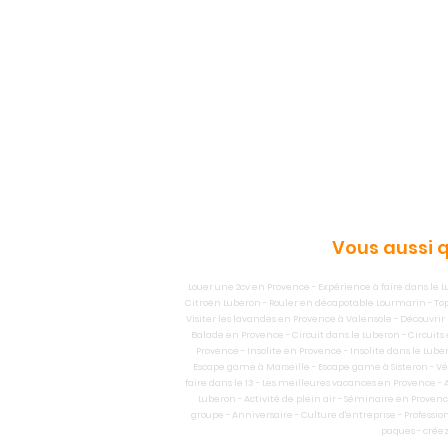
Vous aussi q
Louer une 2cv en Provence - Expérience à faire dans le Lu
Citroën Luberon - Rouler en décapotable Lourmarin - Top 10
Visiter les lavandes en Provence à Valensole - Découvrir l
Balade en Provence - Circuit dans le Luberon - Circuits
Provence - Insolite en Provence - Insolite dans le Lub
Escape game à Marseille - Escape game à Sisteron - Véh
faire dans le 13 - Les meilleures vacances en Provence - 
Luberon - Activité de plein air - Séminaire en Proven
groupe - Anniversaire - Culture d'entreprise - Professio
paques - créez