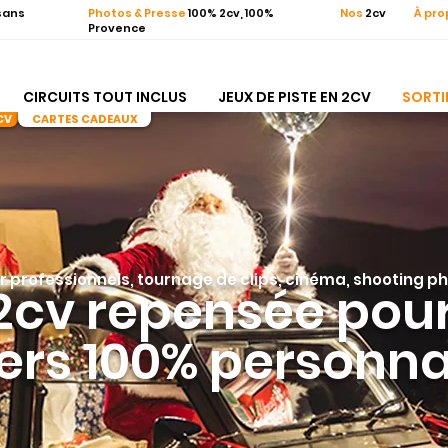
sans
Photos & Presse
100% 2cv, 100%
Nos
2cv
À pr
Provence
CIRCUITS TOUT INCLUS
JEUX DE PISTE EN 2CV
SORTI
CV
CARTES CADEAUX
r professionnels, tournage de clips, cinéma, shooting p
2cv repensée pou
ers 100% personnal