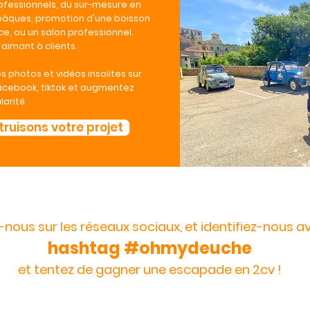
ofessionnels, du sur-mesure en
pâques, promotion d'une boisson
e, ou un salon professionnel.
aimant à clients.
s photos et vidéos insolites sur
facebook, tiktok et augmentez
arité.
ruisons votre projet
-nous sur les réseaux sociaux, et identifiez-nous av
hashtag #ohmydeuche
et tentez de gagner une escapade en 2cv !