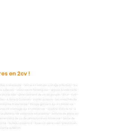
es en 2cv !
es à Marseille - Sortie en voiture vintage à Pertuis - 2cv
le Luberon - Vacances à Forcalquier - Séjours à Valensole -
e jeune fille - Enterrement de vis de garçon - EVJF - EVG -
es - À faire à Cucuron - Visiter Ansouis - Les marchés de
entreprise à Marseille - Escape game à Aix en Provence -
iture mariage Aix en Provence - Insolite dans le 13 - À
e plateau de Valensole en insolite - Activité de plein air
terrement de vis de célibataire en Provence - Sortie de
arité - bureau itinérant - louer un père noel -prestation
tourisme Luberon