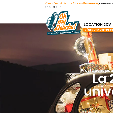
Vivez l'expérience 2cv en Provence,
avec ou 
chauffeur
LOCATION 2CV
RÉSERVEZ VOTRE 2
Prestations pou
La 
univ