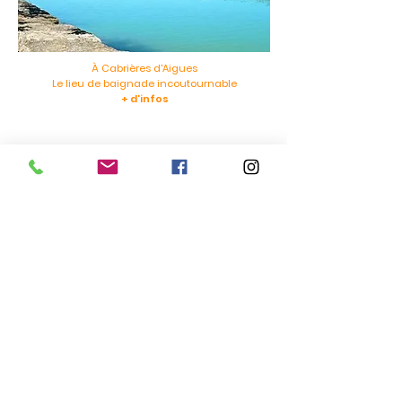
À Cabrières d'Aigues
Le lieu de baignade incoutournable
+ d'infos
Découvrez
nos coups de coeur
Insolite !
L'aventure en duo
2cv/bateau
électrique