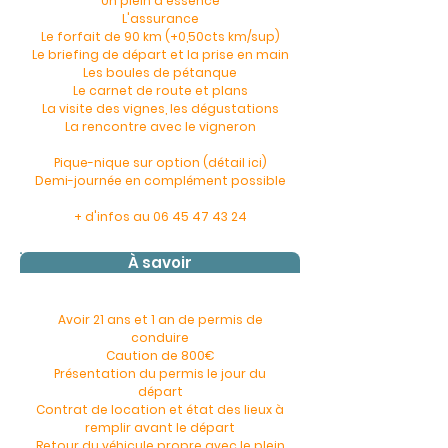
Un plein d'essence
L'assurance
Le forfait de 90 km (+0,50cts km/sup)
Le briefing de départ et la prise en main
Les boules de pétanque
Le carnet de route et plans
La visite des vignes, les dégustations
La rencontre avec le vigneron
Pique-nique sur option
(détail ici)
Demi-journée en complément possible
+ d'infos au
06 45 47 43 24
À savoir
Avoir 21 ans et 1 an de permis de
conduire
Caution de 800€
Présentation du permis le jour du
départ
Contrat de location et état des lieux à
remplir avant le départ
Retour du véhicule propre avec le plein