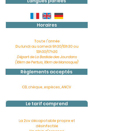
Langues parlées
Horaires
Toute l'année
Du lundi au samedi
9h30/13h30 ou
13
h30/17h30
Départ de La Bastide des Jourdans
(16km de Pertuis, 16km de Manosque)
Règlements acceptés
CB, chèque, espèces, ANCV
Le tarif comprend
La 2cv décapotable propre et
désinfectée