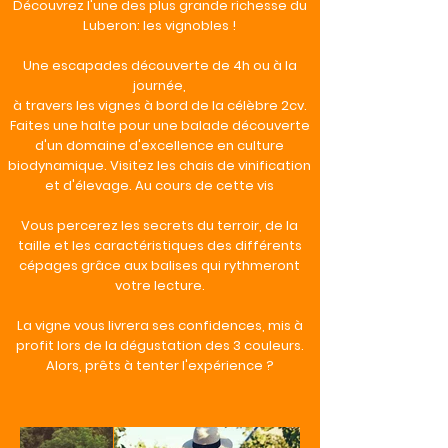
Découvrez l'une des plus grande richesse du
Luberon:
les vignobles !
Une escapades découverte de 4h ou à la
journée,
à travers les vignes à bord de la célèbre 2cv.
Faites une halte pour une balade découverte
d'un domaine d'excellence en culture
biodynamique. Visitez les chais de vinification
et d'élevage. Au cours de cette vis
Vous percerez les secrets du terroir, de la
taille et les caractéristiques des différents
cépages grâce aux balises qui rythmeront
votre lecture.
La vigne vous livrera ses confidences, mis à
profit lors de la dégustation des 3 couleurs.
Alors, prêts à tenter l'expérience ?