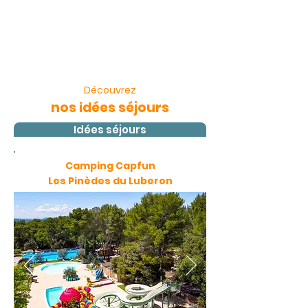
Découvrez
nos idées séjours
Idées séjours
Camping Capfun
Les Pinèdes du Luberon