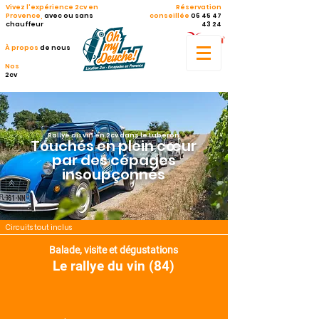
Vivez l'expérience 2cv en
Réservation
Provence,
avec ou sans
conseillée
06 45 47
chauffeur
43 24
À propos
de nous
Nos
2cv
Rallye du vin en 2cv dans le Luberon
Touchés en plein cœur
par des cépages
insoupçonnés
Circuits tout inclus
Balade, visite et dégustations
Le rallye du vin (84)