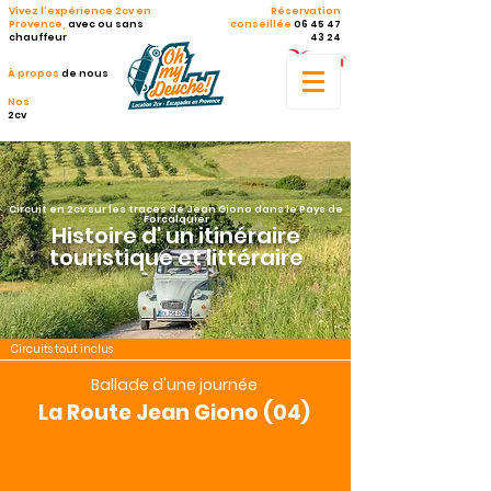
Vivez l'expérience 2cv en
Réservation
Provence,
avec ou sans
conseillée
06 45 47
chauffeur
43 24
À propos
de nous
Nos
2cv
Circuit en 2cv sur les traces de Jean Giono dans le Pays de
Forcalquier
Histoire d'
un itinéraire
touristique et littéraire
Circuits tout inclus
Ballade d'une journée
La Route Jean Giono (04)