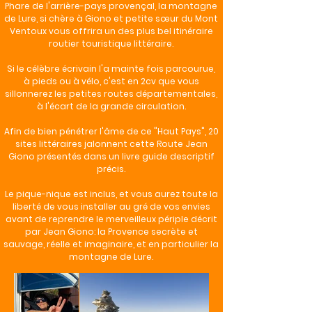
Phare de l'arrière-pays provençal, la montagne
de Lure, si chère à Giono et petite sœur du Mont
Ventoux vous offrira un des plus bel itinéraire
routier touristique littéraire.
Si le célèbre écrivain l'a mainte fois parcourue,
à pieds ou à vélo, c'est en 2cv que vous
sillonnerez les petites routes départementales,
à l'écart de la grande circulation.
Afin de bien pénétrer l'âme de ce "Haut Pays", 20
sites littéraires jalonnent cette Route Jean
Giono présentés dans un livre guide descriptif
précis.
Le pique-nique est inclus, et vous aurez toute la
liberté de vous installer au gré de vos envies
avant de reprendre le merveilleux périple décrit
par Jean Giono: la Provence secrète et
sauvage, réelle et imaginaire, et en particulier la
montagne de Lure.