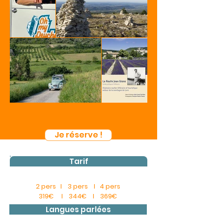
Je réserve !
Tarif
2 pers l 3 pers l 4 pers
319€ l 344€ l 369€
Langues parlées